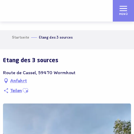
Aller
au
MENÜ
contenu
principal
Startseite
Etang des 3 sources
Adhérent OT
Etang des 3 sources
Route de Cassel, 59470 Wormhout
Anfahrt
Ajouter aux favoris
Teilen