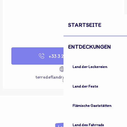
STARTSEITE
ENTDECKUNGEN
+33 3 28 65 63
▒▒
Land der Leckereien
terredeflandretourisme.com
Land der Feste
Flämische Gaststätten
Land des Fahrrads
Land