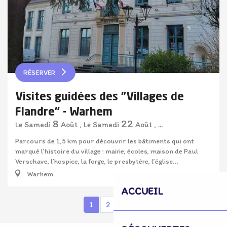
RÉSERVER
Visites guidées des "Villages de
Flandre" - Warhem
8
22
Samedi
Août
,
Samedi
Août
,
...
Le
Le
Parcours de 1,5 km pour découvrir les bâtiments qui ont
marqué l’histoire du village : mairie, écoles, maison de Paul
Verschave, l’hospice, la forge, le presbytère, l’église…
Warhem
ACCUEIL
1
2
3
5+
7
❯
❯❯