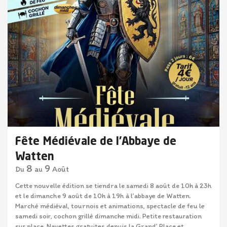
Fête Médiévale de l'Abbaye de
Watten
8
9
Août
Du
au
Cette nouvelle édition se tiendra le samedi 8 août de 10h à 23h
et le dimanche 9 août de 10h à 19h à l’abbaye de Watten.
Marché médiéval, tournois et animations, spectacle de feu le
samedi soir, cochon grillé dimanche midi. Petite restauration
sur place. Navettes gratuites depuis la Grand’ Place et...