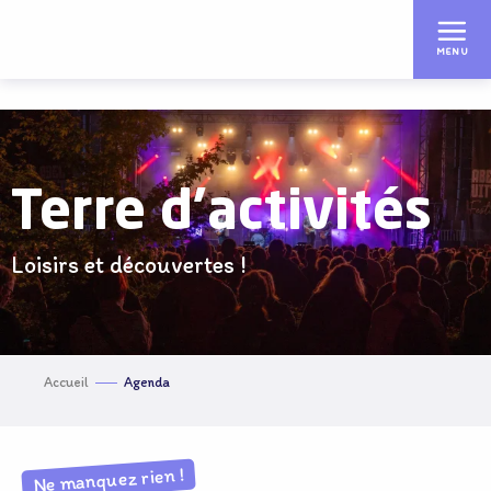
Aller
au
MENU
contenu
principal
Terre d'activités
Loisirs et découvertes !
Accueil
Agenda
Ne manquez rien !