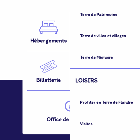
Terre de Patrimoine
Terre de villes et villages
Hébergements
Activités
Terre de Mémoire
Billetterie
Se Déplacer
LOISIRS
Profiter en Terre de Flandre
Office de Tourisme
Visites