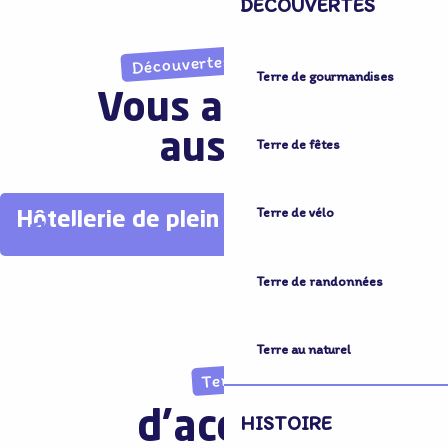
DÉCOUVERTES
Découvertes imprévues
Terre de gourmandises
Vous aimerez
aussi...
Terre de fêtes
Terre de vélo
Hôtellerie de plein air
Terre de randonnées
Terre au naturel
Terre
d'accueil
HISTOIRE