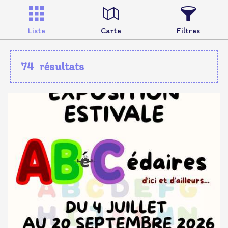
Liste
Carte
Filtres
74
résultats