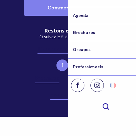
Comment venir ?
Agenda
Restons en contact
Brochures
Et suivez le fil de notre actualité
S'abonner à la newsletter
Groupes
Professionnels
Brochures
Groupes
Professionnels
Recherche
©2026 Terre de Flandre
Mentions légales
Plan du site
Consentement
Accessibilité : non conforme