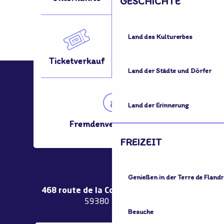
GESCHICHTE
Land des Kulturerbes
Ticketverkauf
Fortbewegung?
Land der Städte und Dörfer
Land der Erinnerung
Fremdenverkehrsamt
FREIZEIT
Genießen in der Terre de Flandr
468 route de la Couronne de Bierne
59380 Bergues
Besuche