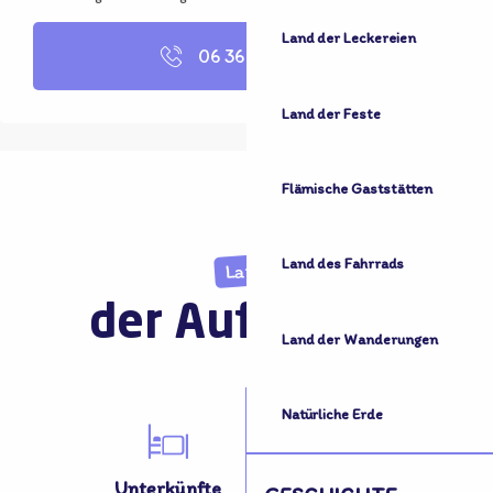
Land der Leckereien
06 36 13 84
▒▒
Land der Feste
Flämische Gaststätten
Land des Fahrrads
Land
der Aufnahme
Land der Wanderungen
Natürliche Erde
Unterkünfte
Aktivitäten