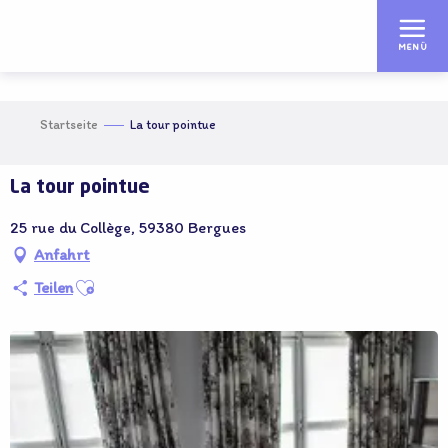
Aller
au
MENÜ
contenu
principal
Startseite
La tour pointue
La tour pointue
25 rue du Collège, 59380 Bergues
Anfahrt
Ajouter aux favoris
Teilen