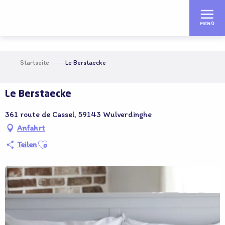
Aller
au
MENÜ
contenu
principal
Startseite
Le Berstaecke
Le Berstaecke
361 route de Cassel, 59143 Wulverdinghe
Anfahrt
Ajouter aux favoris
Teilen