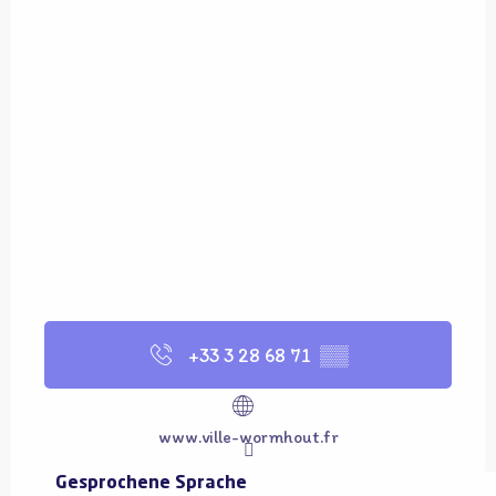
+33 3 28 68 71
▒▒
www.ville-wormhout.fr
Gesprochene Sprachen
Gesprochene Sprachen