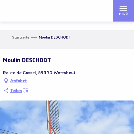
Aller
au
MENÜ
contenu
principal
Startseite
Moulin DESCHODT
Adhérent OT
Moulin DESCHODT
Route de Cassel, 59470 Wormhout
Anfahrt
Ajouter aux favoris
Teilen