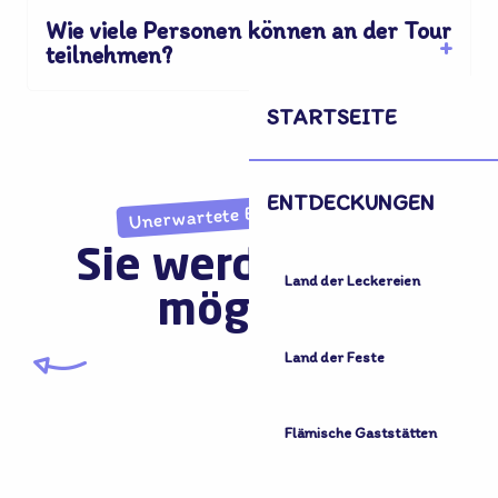
Wie viele Personen können an der Tour
teilnehmen?
STARTSEITE
ENTDECKUNGEN
Unerwartete Entdeckungen
Sie werden auch
Land der Leckereien
mögen...
Land der Feste
Alle Aktivitäten
Flämische Gaststätten