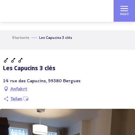
Aller
au
MENÜ
contenu
principal
Startseite
Les Capucins 3 clés
Adhérent OT
Les Capucins 3 clés
14 rue des Capucins, 59380 Bergues
Anfahrt
Ajouter aux favoris
Teilen