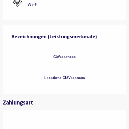
Wi-Fi
Leistungensmöglichkeiten
Bezeichnungen (Leistungsmerkmale)
Bezeichnungen (Leistungsmerkmale)
CléVacances
Locations CléVacances
Zahlungsart