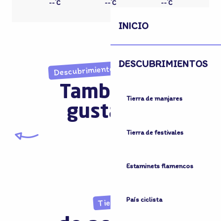
°
°
°
--
C
--
C
--
C
INICIO
DESCUBRIMIENTOS
Descubrimientos inesperados
También le
Tierra de manjares
gustará...
Tierra de festivales
Tierra natural
Estaminets flamencos
País ciclista
Tierra