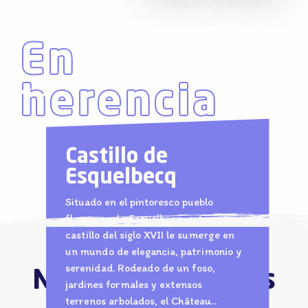
En
herencia
Castillo de
Esquelbecq
Situado en el pintoresco pueblo
flamenco de Esquelbecq, este
castillo del siglo XVII le sumerge en
un mundo de elegancia, patrimonio y
serenidad. Rodeado de un foso,
Nuestros favoritos
11
jardines formales y extensos
AGO.
terrenos arbolados, el Château...