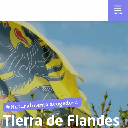
Aller
au
MENÚ
contenu
principal
#Naturalmente acogedora
Tierra de Flandes