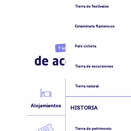
Tierra de festivales
Tierra de naturaleza
Estaminets flamencos
País ciclista
Tierra
de acogida
Tierra de excursiones
Tierra natural
Alojamientos
Actividades
HISTORIA
Tierra de patrimonio