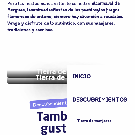
Pero las fiestas nunca están lejos: entre
el
carnaval de
Bergues, las
animadas
fiestas de los pueblos
y
los juegos
flamencos de antaño
,
siempre hay diversión a raudales.
Venga y disfrute de lo auténtico, con sus manjares,
tradiciones y sonrisas.
Tierra de manjares
INICIO
Tierra de festivales
DESCUBRIMIENTOS
Descubrimientos inesperados
También le
Tierra de manjares
gustará...