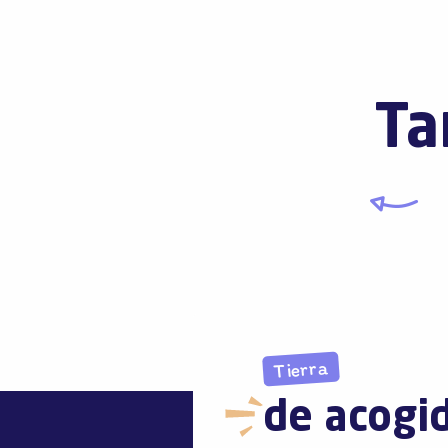
Ta
Tierra
de acogi