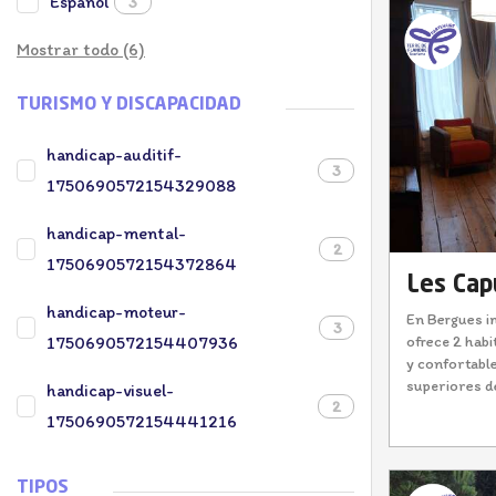
Español
3
Mostrar todo (6)
TURISMO Y DISCAPACIDAD
handicap-auditif-
3
1750690572154329088
handicap-mental-
2
1750690572154372864
Les Cap
handicap-moteur-
En Bergues i
3
ofrece 2 habi
1750690572154407936
y confortable
superiores de
handicap-visuel-
2
1750690572154441216
TIPOS