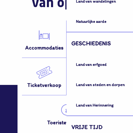
van opvang
Land van wandelingen
Natuurlijke aarde
GESCHIEDENIS
Accommodaties
Activiteiten
Land van erfgoed
Ticketverkoop
Hoe kom ik hier?
Land van steden en dorpen
Land van Herinnering
Toeristenbureau
VRIJE TIJD