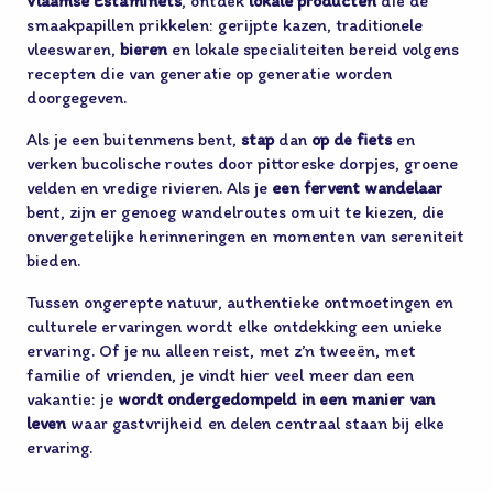
Vlaamse Estaminets
, ontdek
lokale producten
die de
smaakpapillen prikkelen: gerijpte kazen, traditionele
vleeswaren,
bieren
en lokale specialiteiten bereid volgens
recepten die van generatie op generatie worden
doorgegeven.
Als je een buitenmens bent,
stap
dan
op de fiets
en
verken bucolische routes door pittoreske dorpjes, groene
velden en vredige rivieren. Als je
een fervent wandelaar
bent, zijn er genoeg wandelroutes om uit te kiezen, die
onvergetelijke herinneringen en momenten van sereniteit
bieden.
Tussen ongerepte natuur, authentieke ontmoetingen en
culturele ervaringen wordt elke ontdekking een unieke
ervaring. Of je nu alleen reist, met z’n tweeën, met
familie of vrienden, je vindt hier veel meer dan een
vakantie: je
wordt ondergedompeld in een manier van
leven
waar gastvrijheid en delen centraal staan bij elke
ervaring.