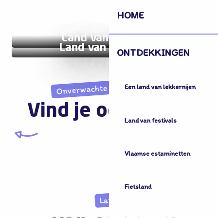
HOME
Land van tradities
Land van de natuur
ONTDEKKINGEN
Onverwachte ontdekkingen
Een land van lekkernijen
Vind je ook leuk...
Land van festivals
Land van geschiedenis
Vlaamse estaminetten
Fietsland
Land