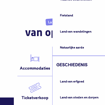
Fietsland
Land
van opvang
Land van wandelingen
Natuurlijke aarde
GESCHIEDENIS
Accommodaties
Activiteiten
Land van erfgoed
Ticketverkoop
Hoe kom ik hier?
Land van steden en dorpen