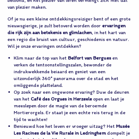
beloond, en het plezier van leren vermengt zich met dat
van plezier maken.
Of je nu een kleine ontdekkingsreiziger bent of een grote
nieuwsgierige, je zult betoverd worden door
ervaringen
die rijk zijn aan betekenis en glimlachen
, in het hart van
een regio die bruist van cultuur, geschiedenis en natuur.
Wil je onze ervaringen ontdekken?
Klim naar de top van het
Belfort van Bergues
en
verken de tentoonstellingszalen, bewonder de
indrukwekkende beiaard en geniet van een
uitzonderlijk 360° panorama over de stad en het
omliggende platteland.
Op zoek naar een ongewone ervaring? Duw de deuren
van het
Café des Orgues in Herzeele
open en laat je
meeslepen door de magie van de beroemde
Mortierorgels. Er staat je een echte reis terug in de
tijd te wachten!
Benieuwd hoe het leven er vroeger uitzag? Het
Musée
Les Racines de la Vie Rurale in Ledringhem
dompelt je