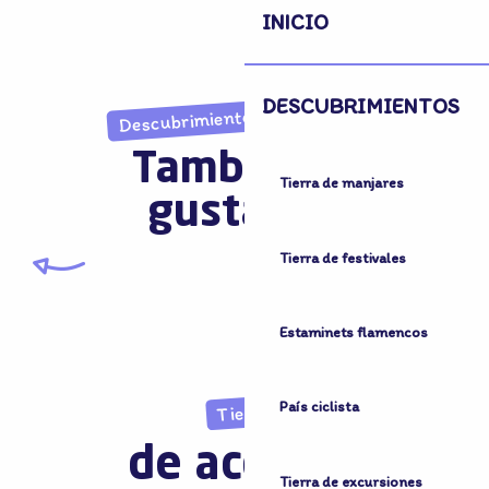
INICIO
DESCUBRIMIENTOS
Descubrimientos inesperados
También le
Tierra de manjares
gustará...
Tierra de festivales
Las Abadías
Estaminets flamencos
País ciclista
Tierra
de acogida
Tierra de excursiones