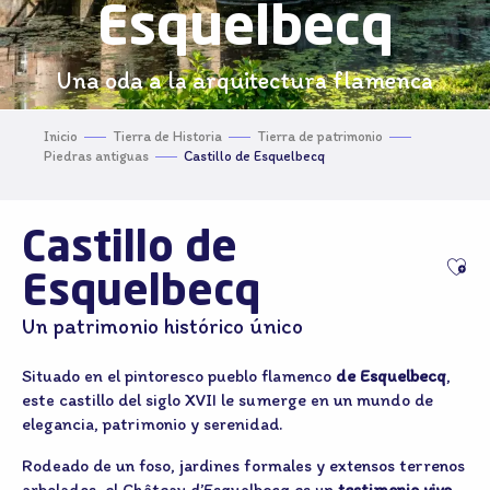
Esquelbecq
Una oda a la arquitectura flamenca
Inicio
Tierra de Historia
Tierra de patrimonio
Piedras antiguas
Castillo de Esquelbecq
Castillo de
Ajo
Esquelbecq
Un patrimonio histórico único
Situado en el pintoresco pueblo flamenco
de Esquelbecq
,
este castillo del siglo XVII le sumerge en un mundo de
elegancia, patrimonio y serenidad.
Rodeado de un foso, jardines formales y extensos terrenos
arbolados, el Château d’Esquelbecq es un
testimonio vivo