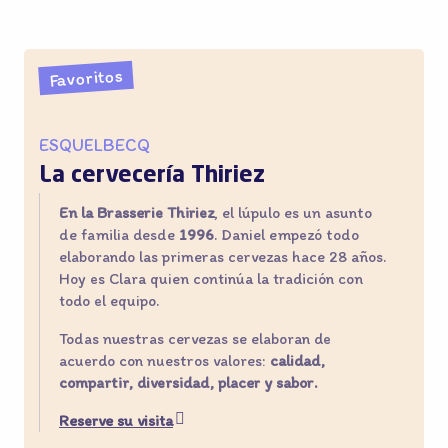
Favoritos
ESQUELBECQ
La cervecería Thiriez
D
En la Brasserie Thiriez
, el lúpulo es un asunto
F
de familia desde
1996
. Daniel empezó todo
c
elaborando las primeras cervezas hace 28 años.
c
Hoy es Clara quien continúa la tradición con
c
todo el equipo.
a
Todas nuestras cervezas se elaboran de
A
acuerdo con nuestros valores:
calidad,
c
compartir, diversidad, placer y sabor.
Reserve su visita