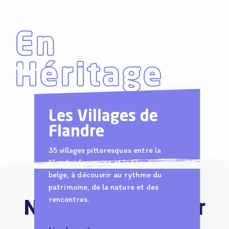
En
Héritage
Les Villages de
Flandre
35 villages pittoresques entre la
Flandre française et la Flandre
belge, à découvrir au rythme du
patrimoine, de la nature et des
rencontres.
Nos coups de cœur
9
AOÛT