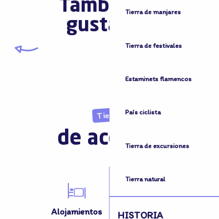
También le
Tierra de manjares
gustará...
Tierra de festivales
Hondschoote
Estaminets flamencos
País ciclista
Tierra
de acogida
Tierra de excursiones
Tierra natural
Alojamientos
Actividades
HISTORIA