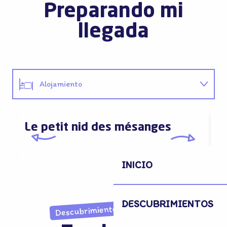
Preparando mi
llegada
Alojamiento
Restaurantes
Le petit nid des mésanges
G
Actividades
INICIO
DESCUBRIMIENTOS
Descubrimientos inesperados