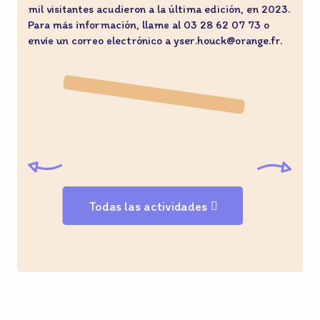
mil visitantes acudieron a la última edición, en 2023.
N
Para más información, llame al 03 28 62 07 73 o
s
envíe un correo electrónico a yser.houck@orange.fr.
f
T
©
Todas las actividades