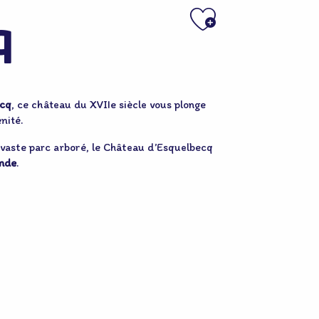
Ajouter 
q
ecq
, ce château du XVIIe siècle vous plonge
nité.
n vaste parc arboré, le Château d’Esquelbecq
ande
.