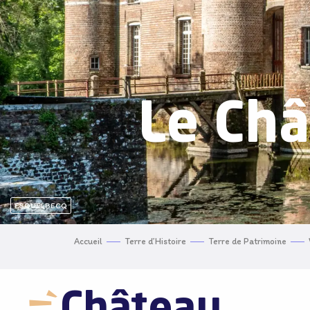
Le Châ
ESQUELBECQ
Accueil
Terre d’Histoire
Terre de Patrimoine