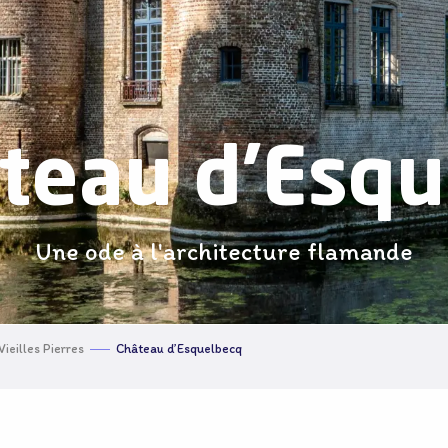
teau d'Esq
Une ode à l'architecture flamande
Vieilles Pierres
Château d’Esquelbecq