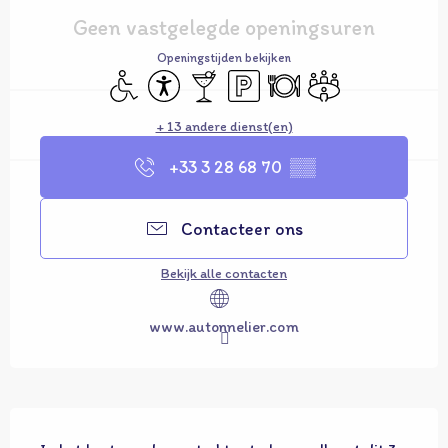
Geen vastgelegde openingsuren
Openingstijden bekijken
Toegang voor gehandicapten
Toegankelijkheid
Bar / Versnaperingsbar
Parkeerplaats
Restaurant
Vergaderzaal
+ 13 andere dienst(en)
+33 3 28 68 70
▒▒
Contacteer ons
Bekijk alle contacten
www.autonnelier.com
Beschrijving