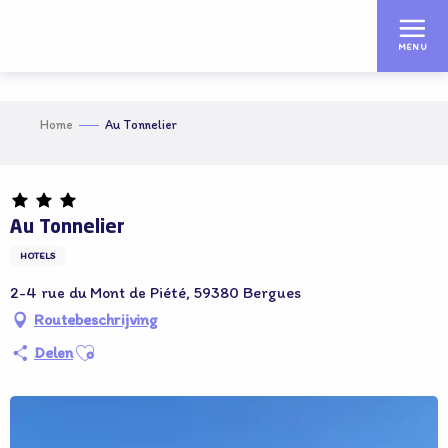
Aller
au
MENU
contenu
principal
Home
Au Tonnelier
Adhérent OT
Au Tonnelier
HOTELS
2-4 rue du Mont de Piété, 59380 Bergues
Routebeschrijving
Ajouter aux favoris
Delen