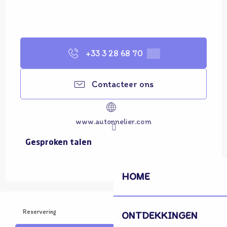
+33 3 28 68 70
▒▒
Contacteer ons
www.autonnelier.com
Gesproken talen
Gesproken talen
HOME
Reservering
ONTDEKKINGEN