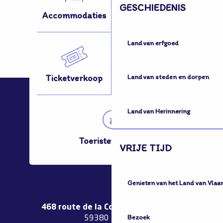
GESCHIEDENIS
Accommodaties
Activiteiten
Land van erfgoed
Ticketverkoop
Hoe kom ik hier?
Land van steden en dorpen
Land van Herinnering
Toeristenbureau
VRIJE TIJD
Genieten van het Land van Vlaa
468 route de la Couronne de Bierne
Bezoek
59380 Bergues