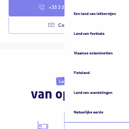
+33 3 28 68 70
▒▒
Een land van lekkernijen
Contacter
Land van festivals
Vlaamse estaminetten
Fietsland
Land
van opvang
Land van wandelingen
Natuurlijke aarde