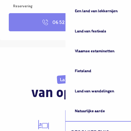
Reservering
Een land van lekkernijen
06 52 02 08
▒▒
Land van festivals
Vlaamse estaminetten
Fietsland
Land
van opvang
Land van wandelingen
Natuurlijke aarde