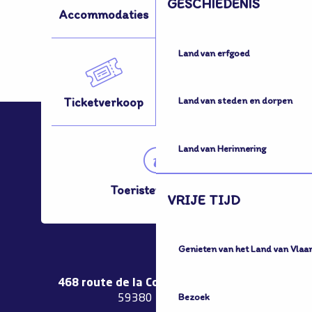
GESCHIEDENIS
Accommodaties
Activiteiten
Land van erfgoed
Ticketverkoop
Hoe kom ik hier?
Land van steden en dorpen
Land van Herinnering
Toeristenbureau
VRIJE TIJD
Genieten van het Land van Vlaa
468 route de la Couronne de Bierne
Bezoek
59380 Bergues