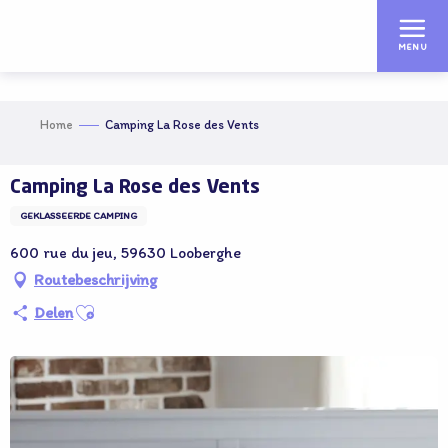
Aller
au
MENU
contenu
principal
Home
Camping La Rose des Vents
Camping La Rose des Vents
GEKLASSEERDE CAMPING
600 rue du jeu, 59630 Looberghe
Routebeschrijving
Ajouter aux favoris
Delen