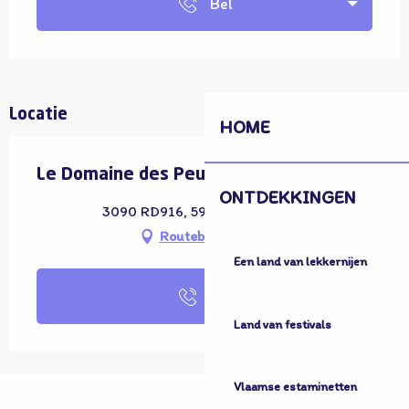
Bel
Locatie
HOME
Le Domaine des Peupliers 1
ONTDEKKINGEN
3090 RD916, 59380 Quaëdypre
Routebeschrijving
Een land van lekkernijen
Bel
Land van festivals
Vlaamse estaminetten