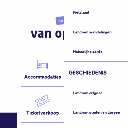
Fietsland
Land
van opvang
Land van wandelingen
Natuurlijke aarde
GESCHIEDENIS
Accommodaties
Activiteiten
Land van erfgoed
Ticketverkoop
Hoe kom ik hier?
Land van steden en dorpen