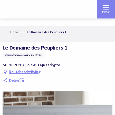
Aller
au
MENU
contenu
principal
Home
Le Domaine des Peupliers 1
Le Domaine des Peupliers 1
VAKANTIEWONINGEN EN GÎTES
3090 RD916, 59380 Quaëdypre
Routebeschrijving
Ajouter aux favoris
Delen