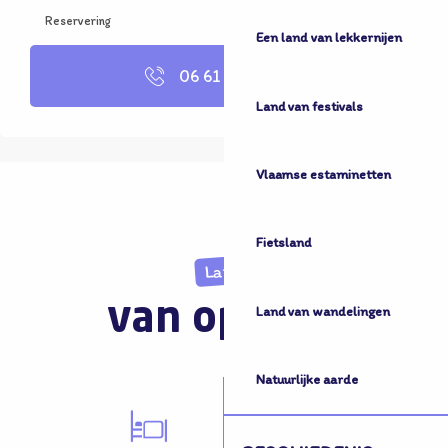
Reservering
Een land van lekkernijen
06 61 45 14
▒▒
Land van festivals
Vlaamse estaminetten
Fietsland
Land
van opvang
Land van wandelingen
Natuurlijke aarde