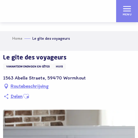
Aller
au
MENU
contenu
principal
Home
Le gîte des voyageurs
Le gîte des voyageurs
VAKANTIEWONINGEN EN GÎTES
HUIS
1563 Abelle Straete, 59470 Wormhout
Routebeschrijving
Ajouter aux favoris
Delen