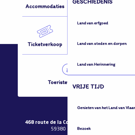
GESCHIEDENIS
Accommodaties
Activiteiten
Land van erfgoed
Ticketverkoop
Hoe kom ik hier?
Land van steden en dorpen
Land van Herinnering
Toeristenbureau
VRIJE TIJD
Genieten van het Land van Vlaa
468 route de la Couronne de Bierne
Bezoek
59380 Bergues