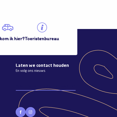
kom ik hier?
Toeristenbureau
Laten we contact houden
En volg ons nieuws
Abonneren op de nieuwsbrief