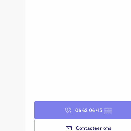
06 62 06 43
▒▒
Contacteer ons