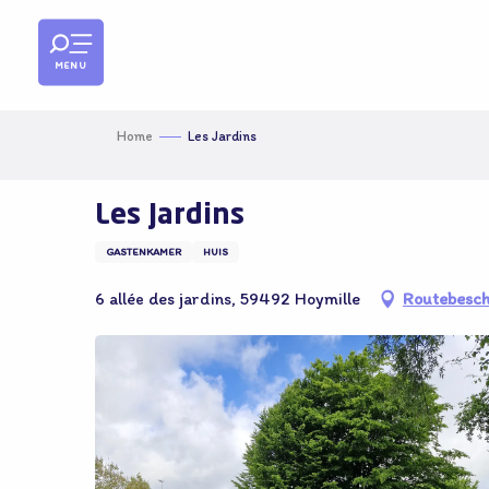
Aller
au
contenu
MENU
principal
Home
Les Jardins
Les Jardins
GASTENKAMER
HUIS
6 allée des jardins, 59492 Hoymille
Routebesch