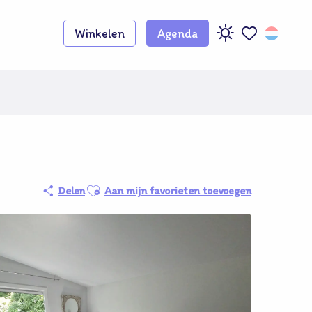
Winkelen
Agenda
Voir les favoris
Adhérent O
Ajouter aux favoris
Delen
Aan mijn favorieten toevoegen