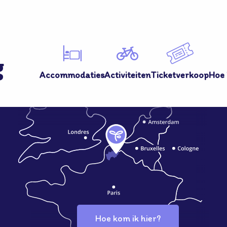
g
Accommodaties
Activiteiten
Ticketverkoop
Hoe 
Hoe kom ik hier?