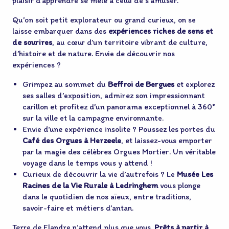
plaisir d’apprendre se mêle à celui de s’amuser.
Qu’on soit petit explorateur ou grand curieux, on se
laisse embarquer dans des
expériences riches de sens et
de sourires
, au cœur d’un territoire vibrant de culture,
d’histoire et de nature. Envie de découvrir nos
expériences ?
Grimpez au sommet du
Beffroi de Bergues
et explorez
ses salles d’exposition, admirez son impressionnant
carillon et profitez d’un panorama exceptionnel à 360°
sur la ville et la campagne environnante.
Envie d’une expérience insolite ? Poussez les portes du
Café des Orgues à Herzeele
, et laissez-vous emporter
par la magie des célèbres Orgues Mortier. Un véritable
voyage dans le temps vous y attend !
Curieux de découvrir la vie d’autrefois ? Le
Musée Les
Racines de la Vie Rurale à Ledringhem
vous plonge
dans le quotidien de nos aïeux, entre traditions,
savoir-faire et métiers d’antan.
Terre de Flandre n’attend plus que vous.
Prêts à partir à