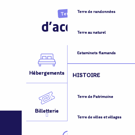
Terre de randonnées
Terre
d'accueil
Terre au naturel
Estaminets flamands
Hébergements
Activités
HISTOIRE
Terre de Patrimoine
Billetterie
Se Déplacer
Terre de villes et villages