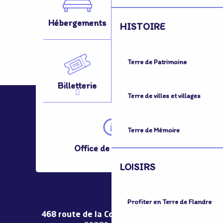
Hébergements
Activités
HISTOIRE
Terre de Patrimoine
Billetterie
Se Déplacer
Terre de villes et villages
Terre de Mémoire
Office de Tourisme
LOISIRS
Profiter en Terre de Flandre
468 route de la Couronne de Bierne