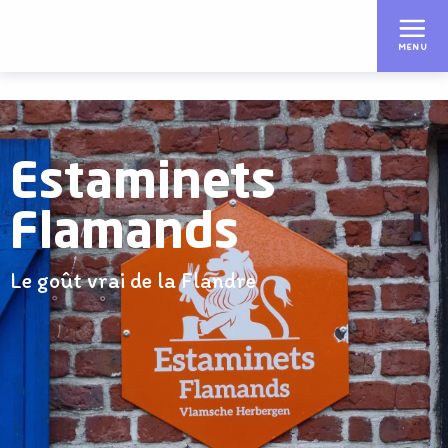
Aller
au
MENU
contenu
principal
Estaminets
Flamands
Le goût vrai de la Flandre