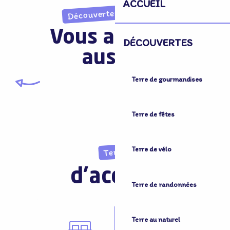
ACCUEIL
Découvertes imprévues
Vous aimerez
DÉCOUVERTES
aussi...
Terre de gourmandises
Terre de vélo
Terre de fêtes
Terre de vélo
Terre
d'accueil
Terre de randonnées
Terre au naturel