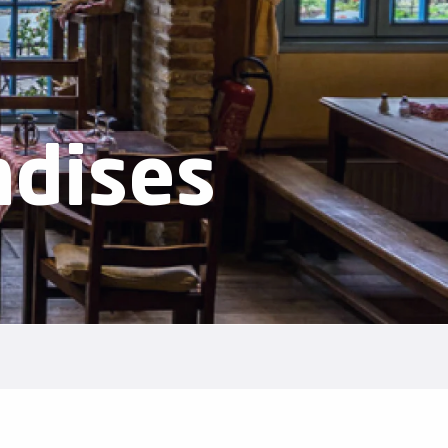
ndises
r aux favoris