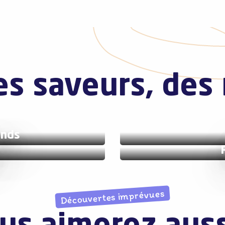
es saveurs, des 
ands
Découvertes imprévues