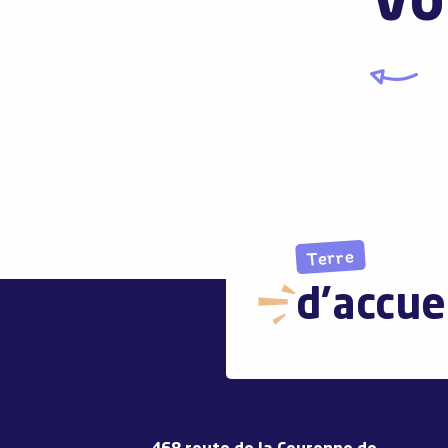
Vo
Terre
d'accue