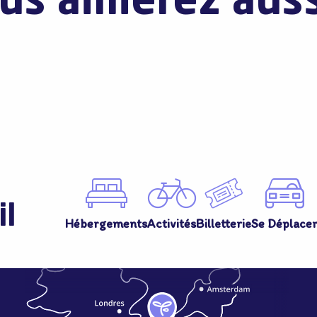
us aimerez aussi
Terre de vélo
il
Hébergements
Activités
Billetterie
Se Déplace