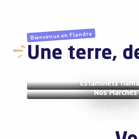
Bienvenue en Flandre
Une terre, d
Estaminets flam
Nos Marchés