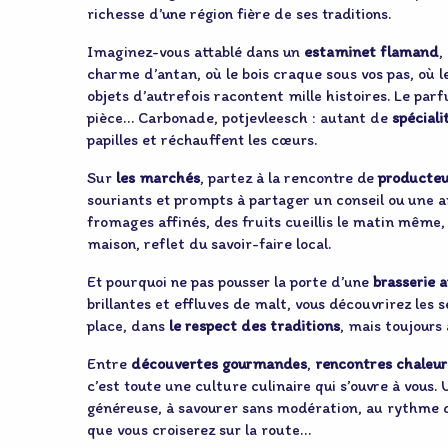
richesse d’une région fière de ses traditions.
Imaginez-vous attablé dans un
estaminet flamand
,
charme d’antan, où le bois craque sous vos pas, où l
objets d’autrefois racontent mille histoires. Le parf
pièce… Carbonade, potjevleesch : autant de
spéciali
papilles et réchauffent les cœurs.
Sur
les marchés
, partez à la rencontre de
producteu
souriants et prompts à partager un conseil ou une 
fromages affinés, des fruits cueillis le matin même
maison, reflet du savoir-faire local.
Et pourquoi ne pas pousser la porte d’une
brasserie a
brillantes et effluves de malt, vous découvrirez les 
place, dans
le respect des traditions
, mais toujours
Entre
découvertes gourmandes
,
rencontres chaleur
c’est toute une culture culinaire qui s’ouvre à vous.
généreuse, à savourer sans modération, au rythme d
que vous croiserez sur la route…