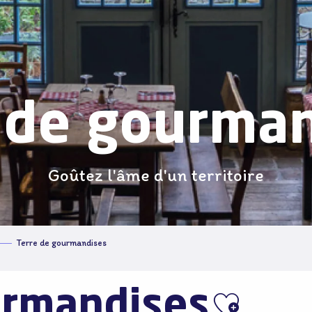
 de gourma
Goûtez l'âme d'un territoire
Terre de gourmandises
urmandises
Ajoute