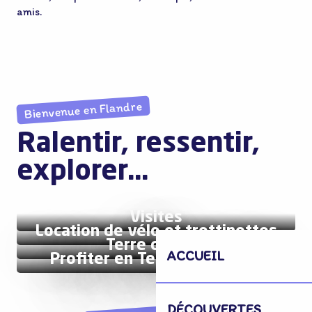
amis.
Bienvenue en Flandre
Ralentir, ressentir,
explorer…
Visites
Location de vélo et trottinettes
Terre de jeux
ACCUEIL
Profiter en Terre de Flandre
DÉCOUVERTES