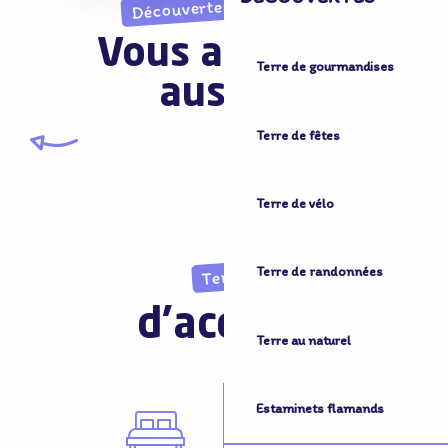
Découvertes imprévues
Vous aimerez
Terre de gourmandises
aussi...
Terre de Flandre Tourisme 2.0
Terre de villes et villages
Terre de Patrimoine
Terre de Mémoire
Terre de nature
Terre de fêtes
Terre de vélo
Terre de randonnées
Terre
d'accueil
Terre au naturel
Estaminets flamands