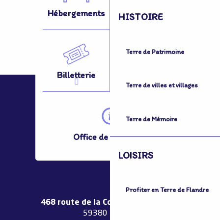
Hébergements
Activités
HISTOIRE
Terre de Patrimoine
Billetterie
Se Déplacer
Terre de villes et villages
Terre de Mémoire
Office de Tourisme
LOISIRS
Profiter en Terre de Flandre
468 route de la Couronne de Bierne
59380 Bergues