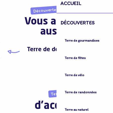
ACCUEIL
Découvertes imprévues
Vous aimerez
DÉCOUVERTES
aussi...
Terre de gourmandises
Terre de découvertes
Terre de fêtes
Terre de vélo
Terre de randonnées
Terre
d'accueil
Terre au naturel