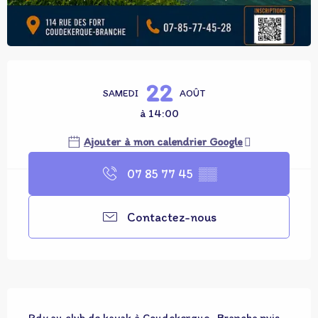
Ouverture et coordonnées
22
SAMEDI
AOÛT
à 14:00
Ajouter à mon calendrier Google
07 85 77 45
▒▒
Contactez-nous
Description
Rdv au club de kayak à Coudekerque- Branche puis 