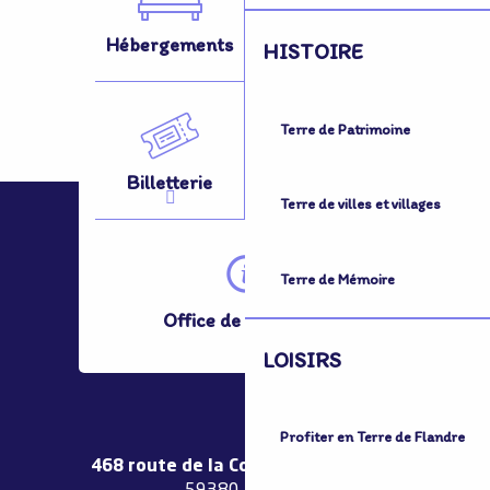
Hébergements
Activités
HISTOIRE
Terre de Patrimoine
Billetterie
Se Déplacer
Terre de villes et villages
Terre de Mémoire
Office de Tourisme
LOISIRS
Profiter en Terre de Flandre
468 route de la Couronne de Bierne