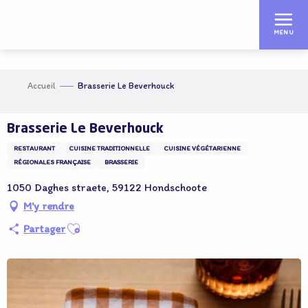
Aller
au
MENU
contenu
principal
Accueil
Brasserie Le Beverhouck
Brasserie Le Beverhouck
RESTAURANT
CUISINE TRADITIONNELLE
CUISINE VÉGÉTARIENNE
RÉGIONALES FRANÇAISE
BRASSERIE
1050 Daghes straete, 59122 Hondschoote
M'y rendre
Ajouter aux favoris
Partager