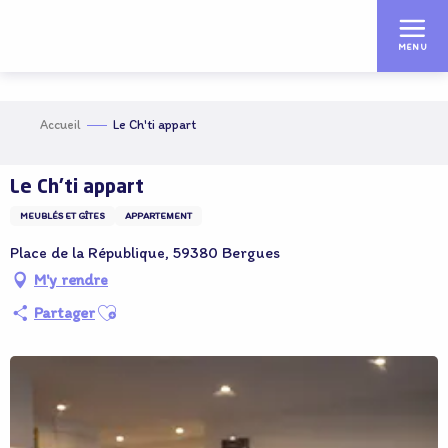
Aller
au
MENU
contenu
principal
Accueil
Le Ch'ti appart
Le Ch'ti appart
MEUBLÉS ET GÎTES
APPARTEMENT
Place de la République, 59380 Bergues
M'y rendre
Ajouter aux favoris
Partager