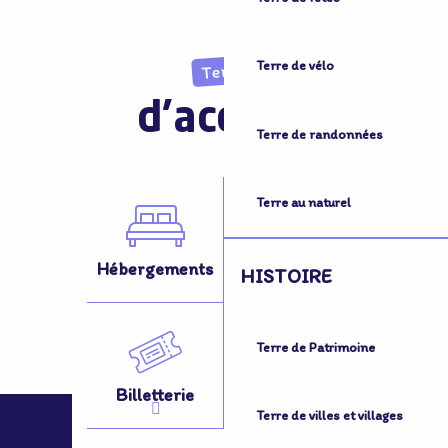
Terre de vélo
Terre
d'accueil
Terre de randonnées
Terre au naturel
Hébergements
Activités
HISTOIRE
Terre de Patrimoine
Billetterie
Se Déplacer
Terre de villes et villages