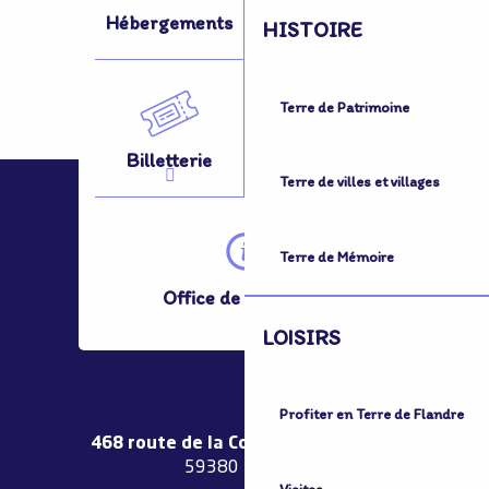
Hébergements
Activités
HISTOIRE
Terre de Patrimoine
Billetterie
Se Déplacer
Terre de villes et villages
Terre de Mémoire
Office de Tourisme
LOISIRS
Profiter en Terre de Flandre
468 route de la Couronne de Bierne
59380 Bergues