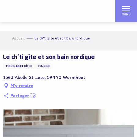
Aller
au
MENU
contenu
principal
Accueil
Le ch'ti gîte et son bain nordique
Le ch'ti gîte et son bain nordique
MEUBLÉS ET GÎTES
MAISON
1563 Abelle Straete, 59470 Wormhout
M'y rendre
Ajouter aux favoris
Partager