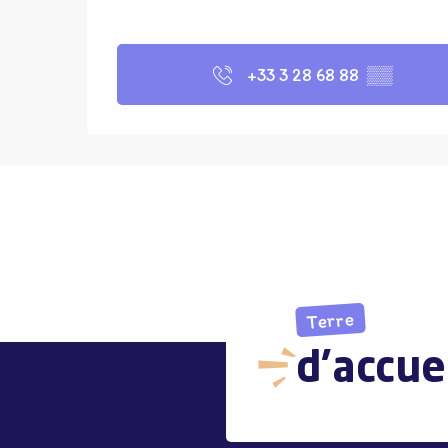
+33 3 28 68 88
▒▒
Terre
d'accue