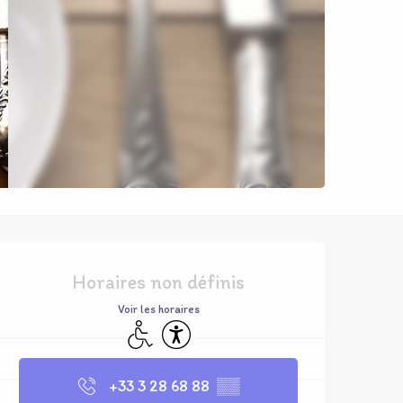
Ouverture et coordonnées
Horaires non définis
Voir les horaires
Accès handicapés
Accessibilité
+33 3 28 68 88
▒▒