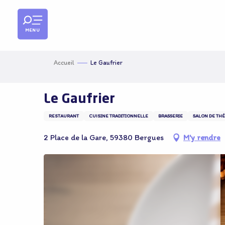
Aller
au
contenu
MENU
principal
Accueil
Le Gaufrier
Le Gaufrier
RESTAURANT
CUISINE TRADITIONNELLE
BRASSERIE
SALON DE THÉ
2 Place de la Gare, 59380 Bergues
M'y rendre