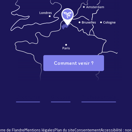
Comment venir ?
Brochures
Groupes
Professionnels
re de Flandre
Mentions légales
Plan du site
Consentement
Accessibilité : no