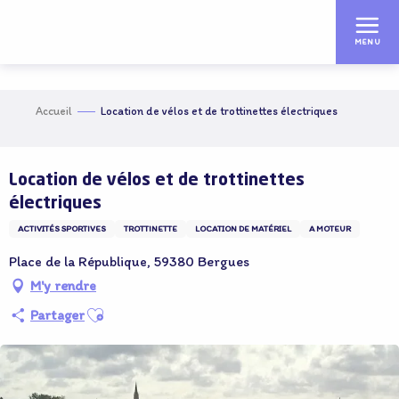
Aller
au
MENU
contenu
principal
Accueil
Location de vélos et de trottinettes électriques
Adhérent OT
Location de vélos et de trottinettes
électriques
ACTIVITÉS SPORTIVES
TROTTINETTE
LOCATION DE MATÉRIEL
A MOTEUR
Place de la République, 59380 Bergues
M'y rendre
Ajouter aux favoris
Partager