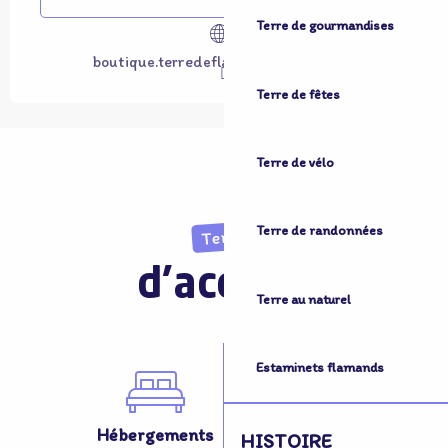
Terre de gourmandises
boutique.terredeflandretourisme.com
Terre de fêtes
Terre de vélo
Terre de randonnées
Terre
d'accueil
Terre au naturel
Estaminets flamands
Hébergements
Activités
HISTOIRE