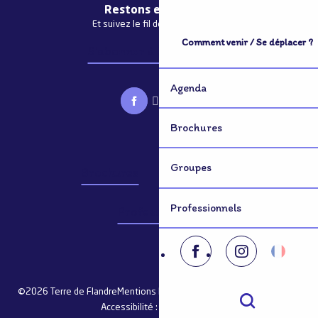
Restons en contact
Et suivez le fil de notre actualité
Comment venir / Se déplacer ?
S'abonner à la newsletter
Agenda
Brochures
Groupes
Brochures
Groupes
Professionnels
Professionnels
©2026 Terre de Flandre
Mentions légales
Plan du site
Consentement
Accessibilité : non conforme
Recherche