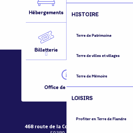
Hébergements
Activités
HISTOIRE
Terre de Patrimoine
Billetterie
Se Déplacer
Terre de villes et villages
Terre de Mémoire
Office de Tourisme
LOISIRS
Profiter en Terre de Flandre
468 route de la Couronne de Bierne