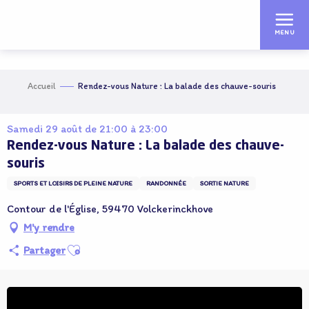
Aller
au
MENU
contenu
principal
Accueil
Rendez-vous Nature : La balade des chauve-souris
Samedi 29 août de 21:00 à 23:00
Rendez-vous Nature : La balade des chauve-
souris
SPORTS ET LOISIRS DE PLEINE NATURE
RANDONNÉE
SORTIE NATURE
Contour de l'Église, 59470 Volckerinckhove
M'y rendre
Ajouter aux favoris
Partager