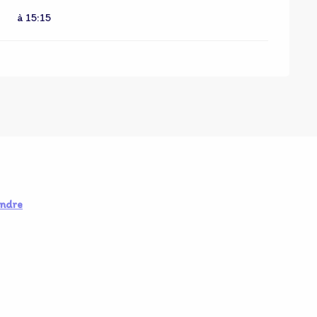
à 15:15
endre