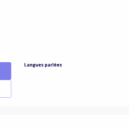
Langues parlées
Langues parlées