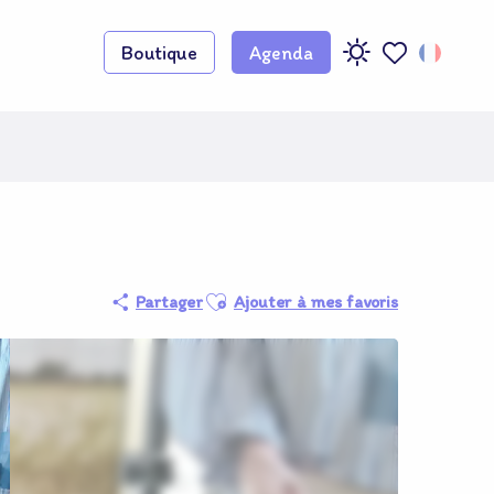
Boutique
Agenda
Voir les favoris
Adhérent O
Ajouter aux favoris
Partager
Ajouter à mes favoris