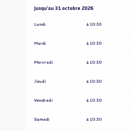
Du
Jusqu'au
1 avril 2026
31 octobre 2026
au
31 octobre 2026
Lundi
à 10:30
Mardi
à 10:30
Mercredi
à 10:30
Jeudi
à 10:30
Vendredi
à 10:30
Samedi
à 10:30