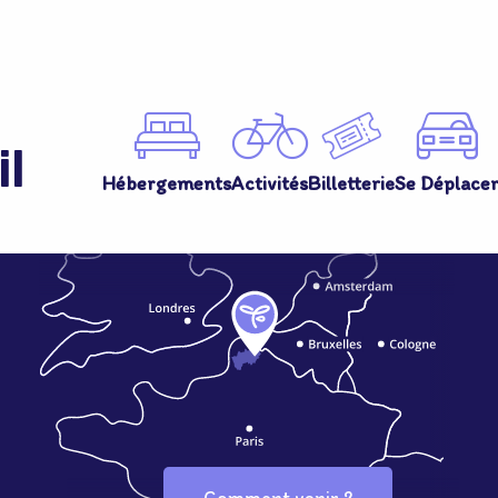
il
Hébergements
Activités
Billetterie
Se Déplace
Comment venir ?