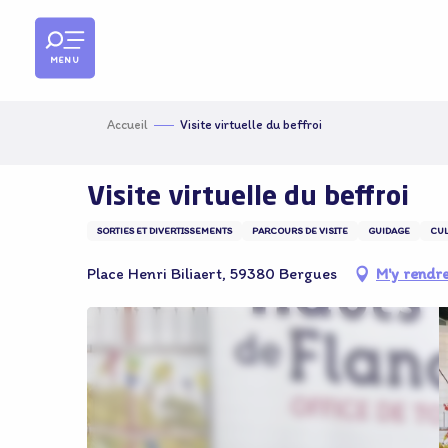
Aller
au
contenu
MENU
principal
Accueil
Visite virtuelle du beffroi
Visite virtuelle du beffroi
SORTIES ET DIVERTISSEMENTS
PARCOURS DE VISITE
GUIDAGE
CUL
Place Henri Biliaert, 59380 Bergues
M'y rendr