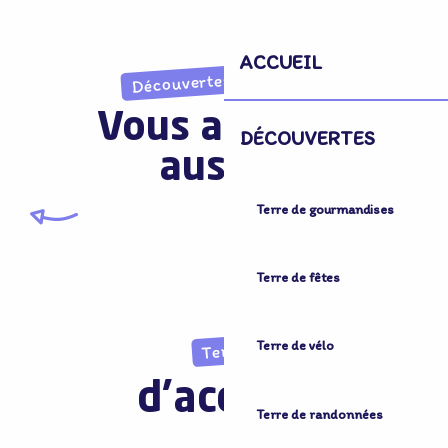
ACCUEIL
Découvertes imprévues
Vous aimerez
DÉCOUVERTES
aussi...
Terre de gourmandises
Brasseries
Terre de fêtes
Terre de vélo
Terre
d'accueil
Terre de randonnées