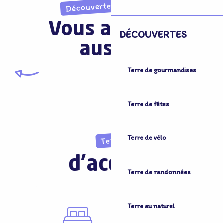
Découvertes imprévues
Vous aimerez
DÉCOUVERTES
aussi...
Terre de gourmandises
Wormhout
Terre de fêtes
Terre de vélo
Terre
d'accueil
Terre de randonnées
Terre au naturel