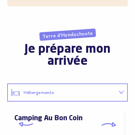
Terre d'Hondschoote
Je prépare mon
arrivée
Hébergements
Restaurants
Camping Au Bon Coin
C
Activités