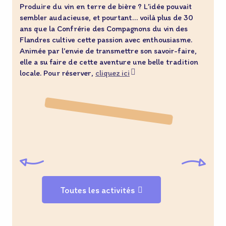
Produire du vin en terre de bière ? L’idée pouvait
É
sembler audacieuse, et pourtant… voilà plus de 30
l
ans que la Confrérie des Compagnons du vin des
b
Flandres cultive cette passion avec enthousiasme.
p
Animée par l’envie de transmettre son savoir-faire,
é
elle a su faire de cette aventure une belle tradition
p
locale. Pour réserver,
cliquez ici
f
m
©
Toutes les activités