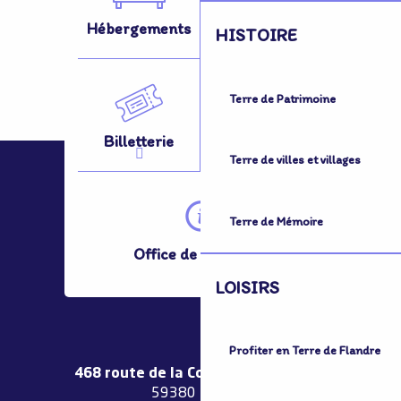
Hébergements
Activités
HISTOIRE
Terre de Patrimoine
Billetterie
Se Déplacer
Terre de villes et villages
Terre de Mémoire
Office de Tourisme
LOISIRS
Profiter en Terre de Flandre
468 route de la Couronne de Bierne
59380 Bergues